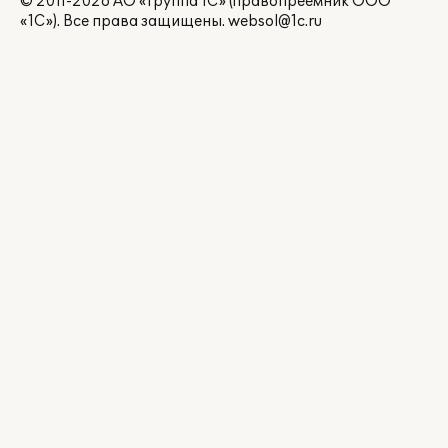
© 2011-2026 АО «Группа 1С» (правопреемник ООО
«1С»). Все права защищены.
websol@1c.ru