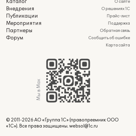
Каталог
О сайте
Внедрения
О решениях 1С
Публикации
Прайс-лист
Мероприятия
Поддержка
Партнеры
Обратная связь
Форум
Сообщить об ошибке
Карта сайта
Мы в Max
© 2011-2026 АО «Группа 1С» (правопреемник ООО
«1С»). Все права защищены.
websol@1c.ru