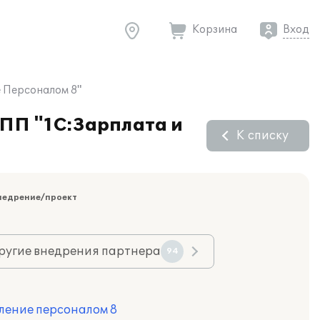
Корзина
Вход
е Персоналом 8"
 ПП "1С:Зарплата и
К списку
недрение/проект
ругие внедрения партнера
94
ление персоналом 8