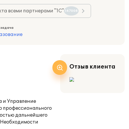
та всеми партнерами "1С"
147008
 задача
азование
Отзыв клиента
а и Управление
го профессионального
ностью дальнейшего
ы.Необходимости