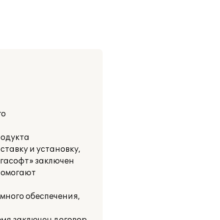
го
родукта
тавку и установку,
огасофт» заключен
помогают
много обеспечения,