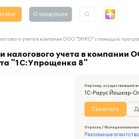
аталог
О продукции
алогового учета в компании ООО "ЭНКО" с помощью програ
и налогового учета в компании 
та "1С:Упрощенка 8"
Партнер, осуществивший в
1С-Рарус Йошкар-О
Связаться
Д
Отрасль / Функциональная
Рекламные агентств