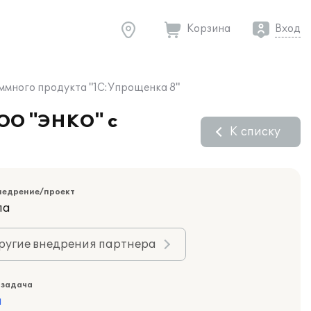
Корзина
Вход
ммного продукта "1С:Упрощенка 8"
ООО "ЭНКО" с
К списку
недрение/проект
ла
ругие внедрения партнера
 задача
а