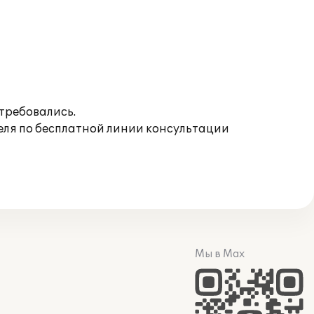
требовались.
ля по бесплатной линии консультации
Мы в Max