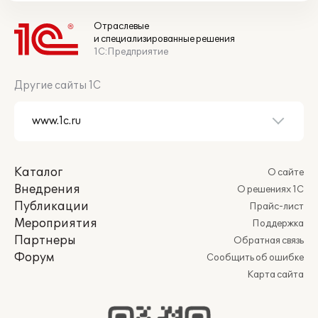
Отраслевые
и специализированные решения
1С:Предприятие
Другие сайты 1С
Каталог
О сайте
Внедрения
О решениях 1С
Публикации
Прайс-лист
Мероприятия
Поддержка
Партнеры
Обратная связь
Форум
Сообщить об ошибке
Карта сайта