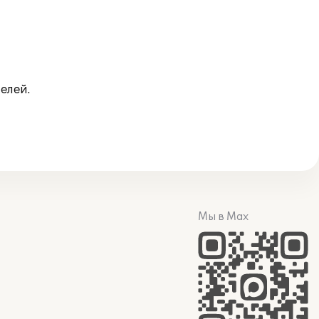
елей.
Мы в Max