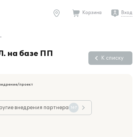
Корзина
Вход
"
Л. на базе ПП
К списку
недрение/проект
ругие внедрения партнера
167