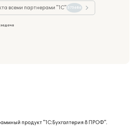
та всеми партнерами "1С"
575686
 задача
раммный продукт "1С:Бухгалтерия 8 ПРОФ".