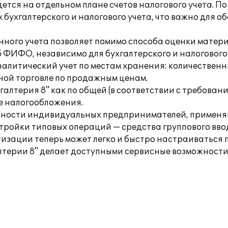
едется на отдельном плане счетов налогового учета. П
 бухгалтерского и налогового учета, что важно для о
ионного учета позволяет помимо способа оценки мате
 ФИФО, независимо для бухгалтерского и налогового 
налитический учет по местам хранения: количествен
чной торговле по продажным ценам.
галтерия 8" как по общей (в соответствии с требовани
ме налогообложения.
тельности индивидуальных предпринимателей, приме
тройки типовых операций — средства группового вво
изации теперь может легко и быстро настраиваться 
лтерии 8" делает доступными сервисные возможности