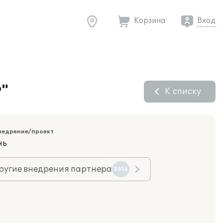
Корзина
Вход
Р"
К списку
недрение/проект
нь
ругие внедрения партнера
5616