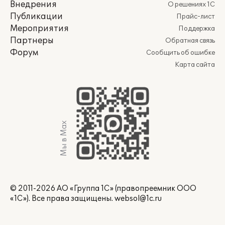
Внедрения
О решениях 1С
Публикации
Прайс-лист
Мероприятия
Поддержка
Партнеры
Обратная связь
Форум
Сообщить об ошибке
Карта сайта
Мы в Max
© 2011-2026 АО «Группа 1С» (правопреемник ООО
«1С»). Все права защищены.
websol@1c.ru