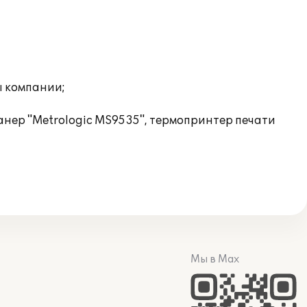
ы компании;
нер "Metrologic MS9535", термопринтер печати
Мы в Max