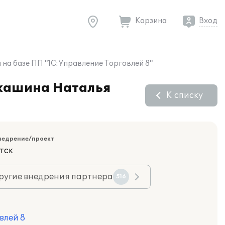
Корзина
Вход
на базе ПП "1С:Управление Торговлей 8"
ркашина Наталья
К списку
недрение/проект
тск
ругие внедрения партнера
516
влей 8