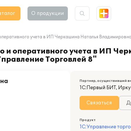
аталог
О продукции
оперативного учета в ИП Черкашина Наталья Владимировна 
о и оперативного учета в ИП Че
Управление Торговлей 8"
вна
Партнер, осуществивший в
1С:Первый БИТ, Ирку
Связаться
Д
Продукт
1С:Управление торго