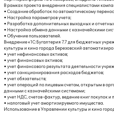
В рамках проекта внедрения специалистами компа
• Создание обработок по автоматическому перенос
• Настройка параметров учета;
• Разработка дополнительных выходных и отчетны
• Настройка обмена данными с казначейскими сис
• Обучение пользователей.
Внедрение «1С:Бугалтерия 7.7 для бюджетных учр
культуры и кино города Березовский автоматизир
• учет нефинансовых активов;
• учет финансовых активов;
• учет финансового результата деятельности учре
• учет санкционирования расходов бюджетов;
• учет обязательств;
• учет операций по лицевым счетам, открытым в о
данными с казначейскими системами;
• учет НДС, счетов-фактур, ведение книг покупок и
• налоговый учет амортизируемого имущества.
Использование в Управлении культуры и кино горо