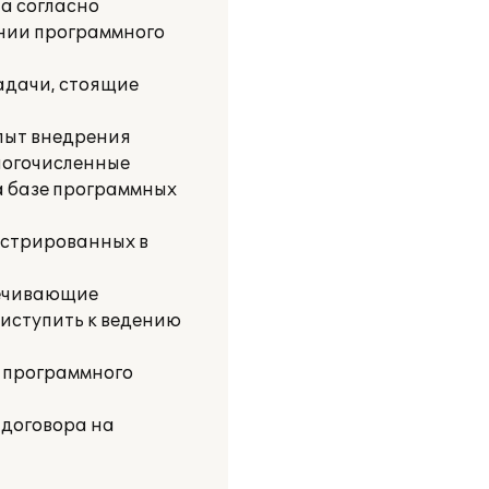
та согласно
ании программного
адачи, стоящие
пыт внедрения
ногочисленные
а базе программных
истрированных в
печивающие
риступить к ведению
 программного
 договора на