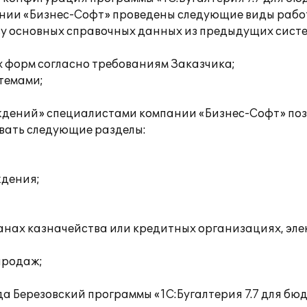
нии «Бизнес-Софт» проведены следующие виды рабо
у основных справочных данных из предыдущих систе
х форм согласно требованиям Заказчика;
темами;
еждений» специалистами компании «Бизнес-Софт» по
овать следующие разделы:
ждения;
рганах казначейства или кредитных организациях, эл
 продаж;
да Березовский программы «1С:Бугалтерия 7.7 для б