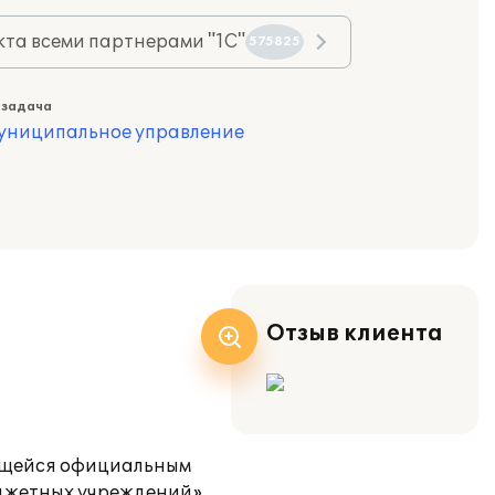
та всеми партнерами "1С"
575825
 задача
муниципальное управление
Отзыв клиента
яющейся официальным
юджетных учреждений».