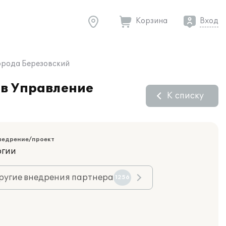
Корзина
Вход
города Березовский
 в Управление
К списку
недрение/проект
огии
ругие внедрения партнера
1256