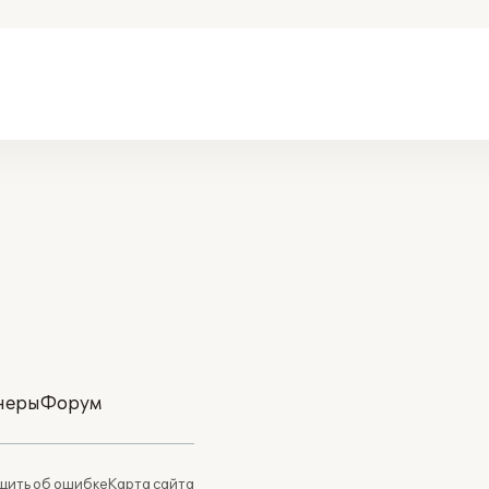
неры
Форум
ить об ошибке
Карта сайта