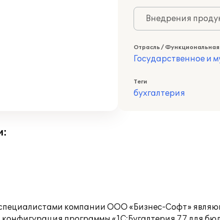
Внедрения продук
Отрасль / Функциональная
Государственное и 
Теги
бухгалтерия
и:
ий специалистами компании ООО «Бизнес-Софт» явл
 конфигурация программы «1С:Бугалтерия 7.7 для б