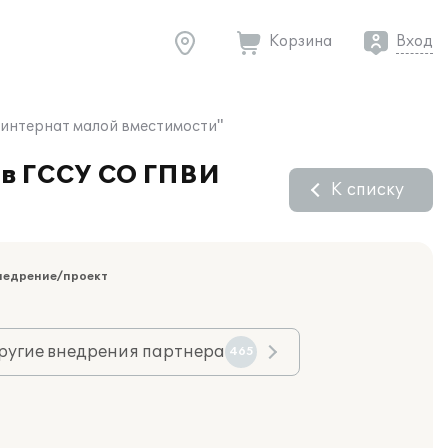
Корзина
Вход
-интернат малой вместимости"
 в ГССУ СО ГПВИ
К списку
недрение/проект
ругие внедрения партнера
465