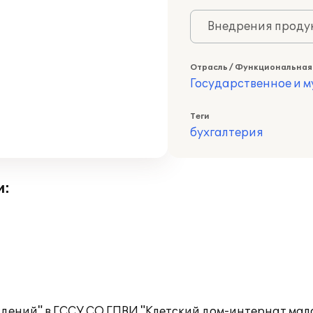
Внедрения продук
Отрасль / Функциональная
Государственное и 
Теги
бухгалтерия
и:
ждений" в ГССУ СО ГПВИ "Клетский дом-интернат мал