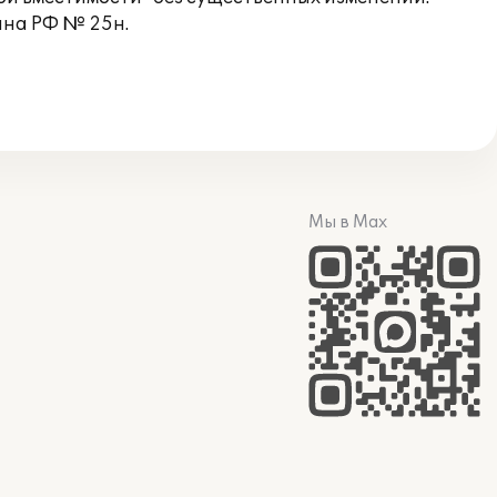
ина РФ № 25н.
Мы в Max