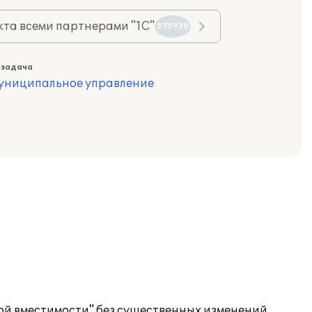
та всеми партнерами "1С"
575930
 задача
муниципальное управление
ой вместимости" без существенных изменений.