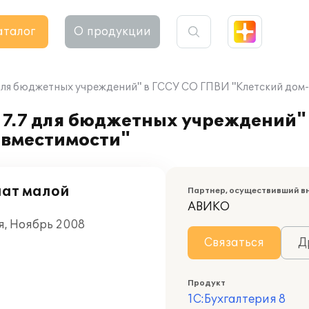
аталог
О продукции
 для бюджетных учреждений" в ГССУ СО ГПВИ "Клетский дом
 7.7 для бюджетных учреждений"
 вместимости"
нат малой
Партнер, осуществивший в
АВИКО
ая, Ноябрь 2008
Связаться
Д
Продукт
1С:Бухгалтерия 8