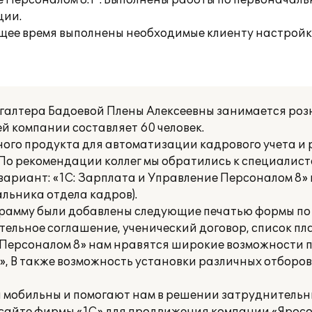
 Персоналом 8.1". Выполнены работы по первоначаль
ции.
ящее время выполнены необходимые клиенту настройк
хгалтера Бадоевой Плены Алексеевны занимается роз
й компании составляет 60 человек.
ого продукта для автоматизации кадрового учета и 
 По рекомендации коллег мы обратились к специалис
ариант: «1С: Зарплата и Управление Персоналом 8» 
альника отдела кадров).
ограмму были добавлены следующие печатью формы п
ельное соглашение, ученический договор, список пл
е Персоналом 8» нам нравятся широкие возможности 
, В также возможность установки различных отборов
 мобильны и помогают нам в решении затруднительн