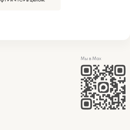
т» и «1С» в целом.
Мы в Max