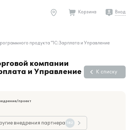
Корзина
Вход
рограммного продукта "1С:Зарплата и Управление
торговой компании
рплата и Управление
К списку
недрение/проект
ругие внедрения партнера
182