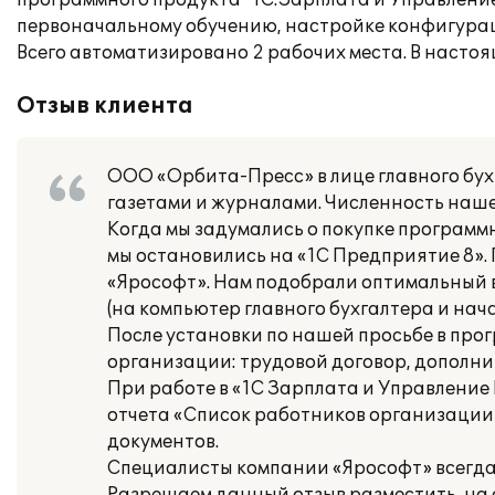
программного продукта "1С:Зарплата и Управление
первоначальному обучению, настройке конфигура
Всего автоматизировано 2 рабочих места. В насто
Отзыв клиента
ООО «Орбита-Пресс» в лице главного бу
газетами и журналами. Численность наше
Когда мы задумались о покупке программн
мы остановились на «1С Предприятие 8».
«Ярософт». Нам подобрали оптимальный в
(на компьютер главного бухгалтера и нач
После установки по нашей просьбе в пр
организации: трудовой договор, дополнит
При работе в «1С Зарплата и Управлени
отчета «Список работников организации»
документов.
Специалисты компании «Ярософт» всегда