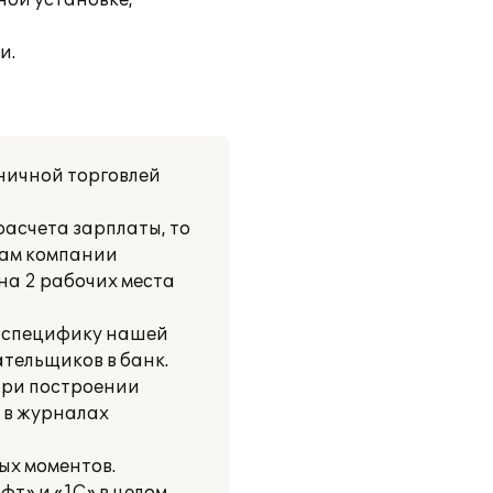
ной установке,
и.
ничной торговлей
расчета зарплаты, то
там компании
на 2 рабочих места
о специфику нашей
ательщиков в банк.
при построении
 в журналах
ых моментов.