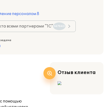
ление персоналом 8
та всеми партнерами "1С"
147043
 задача
а
Отзыв клиента
 с помощью