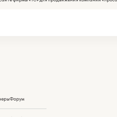
сайте фирмы «1С» для продвижения компании «Ярософ
неры
Форум