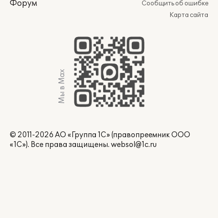
Форум
Сообщить об ошибке
Карта сайта
Мы в Max
© 2011-2026 АО «Группа 1С» (правопреемник ООО
«1С»). Все права защищены.
websol@1c.ru