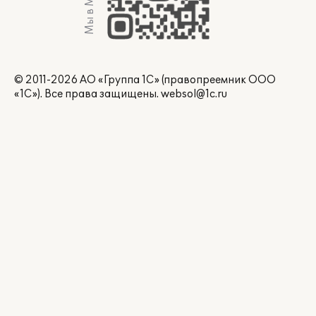
Мы в Max
© 2011-2026 АО «Группа 1С» (правопреемник ООО
«1С»). Все права защищены.
websol@1c.ru