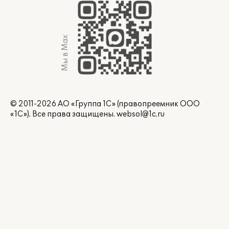
Мы в Max
© 2011-2026 АО «Группа 1С» (правопреемник ООО
«1С»). Все права защищены.
websol@1c.ru