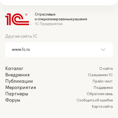
Отраслевые
и специализированные решения
1С:Предприятие
Другие сайты 1С
Каталог
О сайте
Внедрения
О решениях 1С
Публикации
Прайс-лист
Мероприятия
Поддержка
Партнеры
Обратная связь
Форум
Сообщить об ошибке
Карта сайта