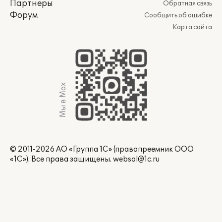
Партнеры
Обратная связь
Форум
Сообщить об ошибке
Карта сайта
Мы в Max
© 2011-2026 АО «Группа 1С» (правопреемник ООО
«1С»). Все права защищены.
websol@1c.ru