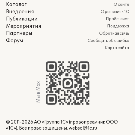
Каталог
О сайте
Внедрения
О решениях 1С
Публикации
Прайс-лист
Мероприятия
Поддержка
Партнеры
Обратная связь
Форум
Сообщить об ошибке
Карта сайта
Мы в Max
© 2011-2026 АО «Группа 1С» (правопреемник ООО
«1С»). Все права защищены.
websol@1c.ru