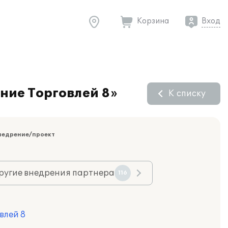
Корзина
Вход
ние Торговлей 8»
К списку
недрение/проект
ругие внедрения партнера
116
влей 8