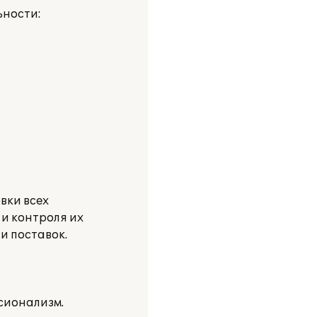
ьности:
вки всех
и контроля их
и поставок.
сионализм.