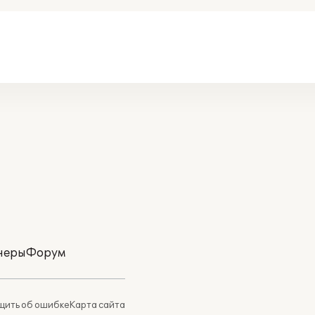
неры
Форум
ить об ошибке
Карта сайта