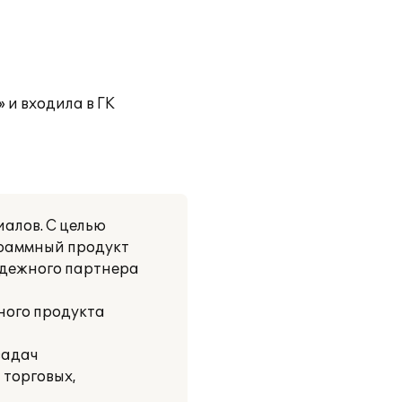
 и входила в ГК
алов. С целью
граммный продукт
адежного партнера
ного продукта
задач
 торговых,