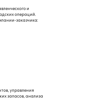
вленческого и
ладских операций.
мпании-заказчика:
нтов, управления
ких запасов, анализа