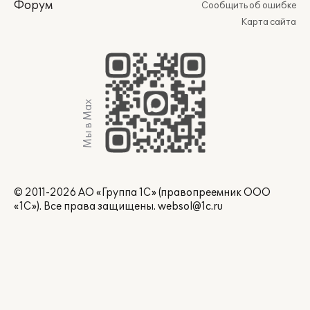
Форум
Сообщить об ошибке
Карта сайта
Мы в Max
© 2011-2026 АО «Группа 1С» (правопреемник ООО
«1С»). Все права защищены.
websol@1c.ru