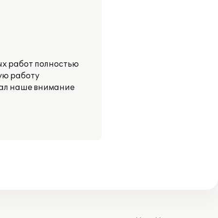
ных работ полностью
ую работу
вал наше внимание