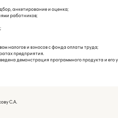
дбор, анкетирование и оценка;
иями работников;
;
ом налогов и взносов с фонда оплаты труда;
тратах предприятия.
роведена демонстрация программного продукта и его 
ову С.А.