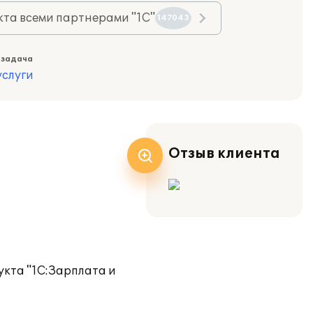
та всеми партнерами "1С"
147043
 задача
слуги
Отзыв клиента
укта "1С:Зарплата и