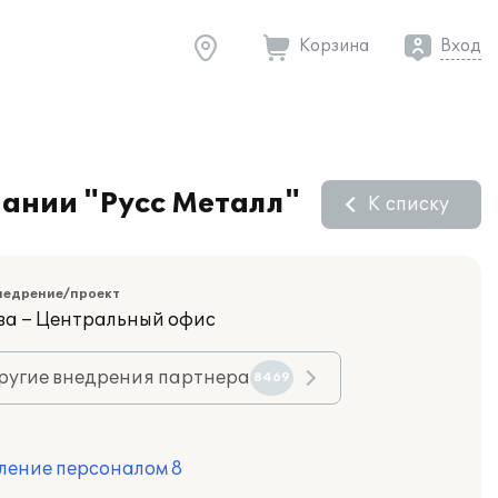
Корзина
Вход
пании "Русс Металл"
К списку
недрение/проект
ва – Центральный офис
ругие внедрения партнера
8469
ление персоналом 8