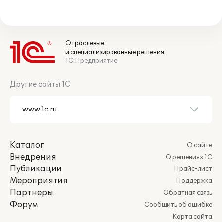
Отраслевые
и специализированные решения
1С:Предприятие
Другие сайты 1С
Каталог
О сайте
Внедрения
О решениях 1С
Публикации
Прайс-лист
Мероприятия
Поддержка
Партнеры
Обратная связь
Форум
Сообщить об ошибке
Карта сайта