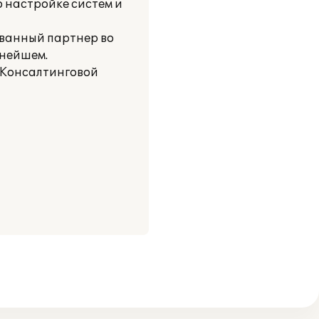
 настройке систем и
ванный партнер во
ьнейшем.
 Консалтинговой