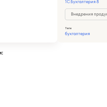
1С:Бухгалтерия 8
Внедрения продук
Теги
бухгалтерия
и: