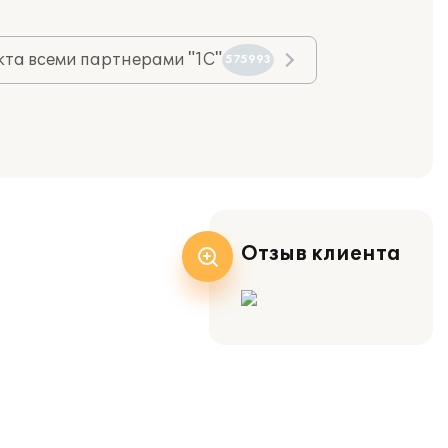
та всеми партнерами "1С"
575993
Отзыв клиента