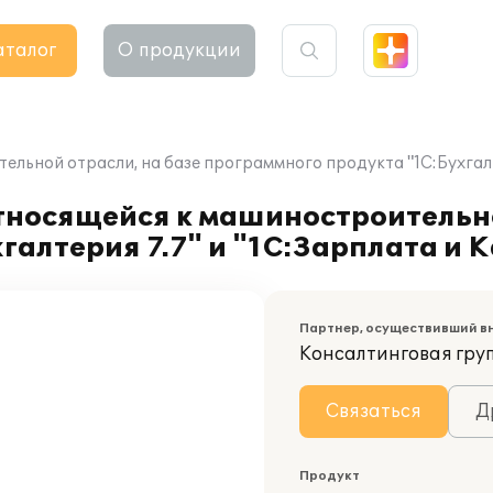
аталог
О продукции
ьной отрасли, на базе программного продукта "1С:Бухгалте
тносящейся к машиностроительно
алтерия 7.7" и "1С:Зарплата и К
Партнер, осуществивший в
Консалтинговая гру
Связаться
Д
Продукт