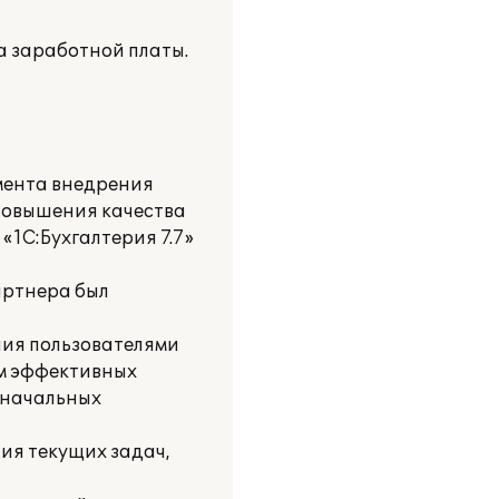
та заработной платы.
мента внедрения
 повышения качества
1С:Бухгалтерия 7.7»
артнера был
ния пользователями
ем эффективных
оначальных
ия текущих задач,