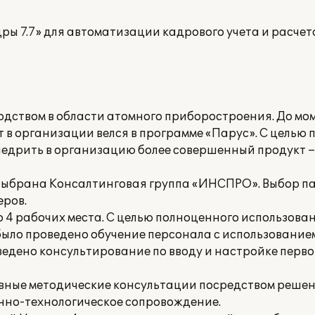
адры 7.7» для автоматизации кадрового учета и расче
ством в области атомного приборостроения. До мо
т в организации велся в программе «Парус». С целью
дрить в организацию более совершенный продукт – «
 выбрана Консалтинговая группа «ИНСПРО». Выбор п
еров.
 4 рабочих места. С целью полноценного использова
было проведено обучение персонала с использовани
ведено консультирование по вводу и настройке перв
вные методические консультации посредством решен
нно-технологическое сопровождение.