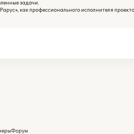
вленные задачи.
-Рарус», как профессионального исполнителя проект
неры
Форум