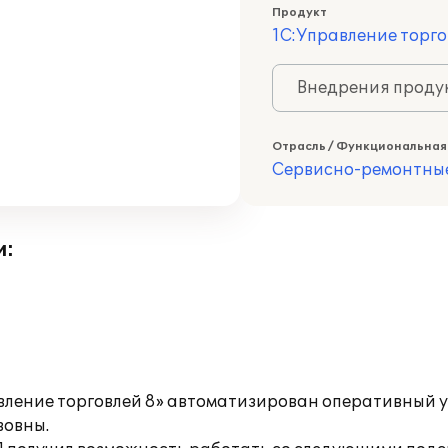
Продукт
1С:Управление торго
Внедрения продук
Отрасль / Функциональная
Сервисно-ремонтны
и:
вление торговлей 8» автоматизирован оперативный у
вовны.