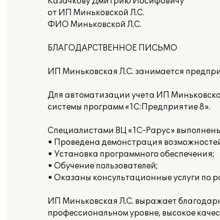
Казачкову Дмитрию Иосифовичу
от ИП Миньковской Л.С.
ФИО Миньковской Л.С.
БЛАГОДАРСТВЕННОЕ ПИСЬМО
ИП Миньковская Л.С. занимается предпр
Для автоматизации учета ИП Миньковская
системы программ «1С:Предприятие 8».
Специалистами ВЦ «1С-Рарус» выполнены
• Проведена демонстрация возможностей
• Установка программного обеспечения;
• Обучение пользователей;
• Оказаны консультационные услуги по ра
ИП Миньковская Л.С. выражает благодар
профессиональном уровне, высокое каче