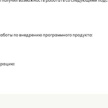
П получил возможность работать со следующими под
аботы по внедрению программного продукта:
урацию: