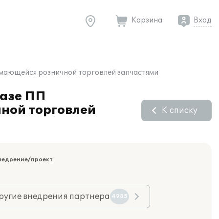
Корзина
Вход
нимающейся розничной торговлей запчастями
базе ПП
чной торговлей
К списку
недрение/проект
ругие внедрения партнера
4985