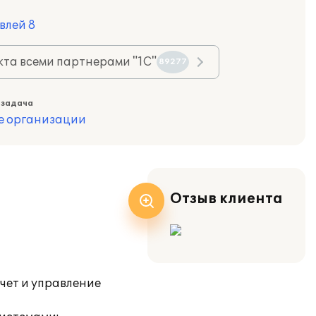
влей 8
та всеми партнерами "1С"
89277
 задача
е организации
Отзыв клиента
чет и управление