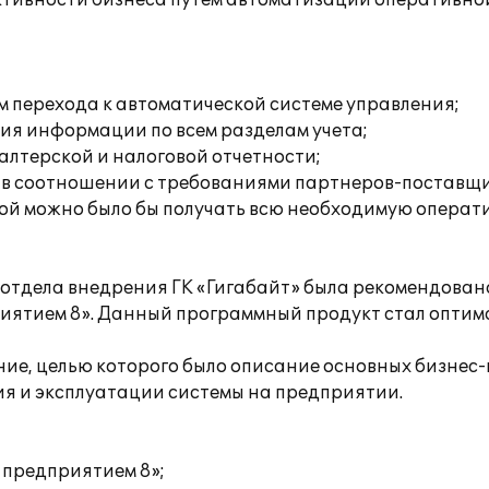
ктивности бизнеса путем автоматизации оперативной
 перехода к автоматической системе управления;
ния информации по всем разделам учета;
галтерской и налоговой отчетности;
 в соотношении с требованиями партнеров-поставщи
орой можно было бы получать всю необходимую опер
отдела внедрения ГК «Гигабайт» была рекомендован
иятием 8». Данный программный продукт стал оптим
ие, целью которого было описание основных бизнес
ия и эксплуатации системы на предприятии.
 предприятием 8»;