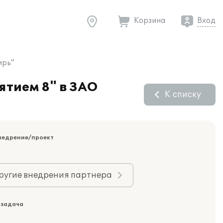
Корзина
Вход
ирь"
тием 8" в ЗАО
К списку
недрение/проект
ругие внедрения партнера
 задача