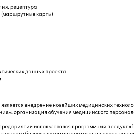
лия, рецептура
 (маршрутные карты)
ктических данных проекта
а
является внедрение новейших медицинских техноло
ем, организация обучения медицинского персонала 
редприятии использовался программный продукт «1С