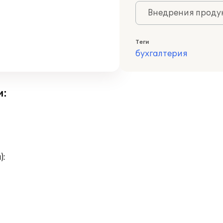
Внедрения продук
Теги
бухгалтерия
и:
):