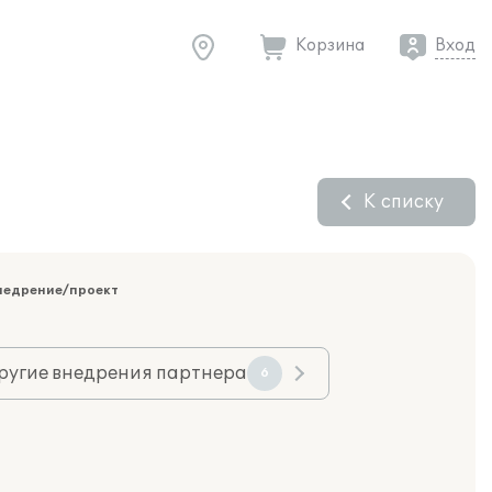
Корзина
Вход
К списку
недрение/проект
ругие внедрения партнера
6