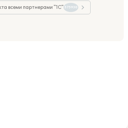
та всеми партнерами "1С"
575930