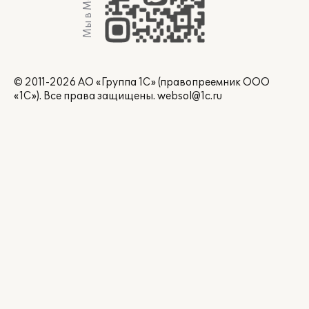
Мы в Max
© 2011-2026 АО «Группа 1С» (правопреемник ООО
«1С»). Все права защищены.
websol@1c.ru