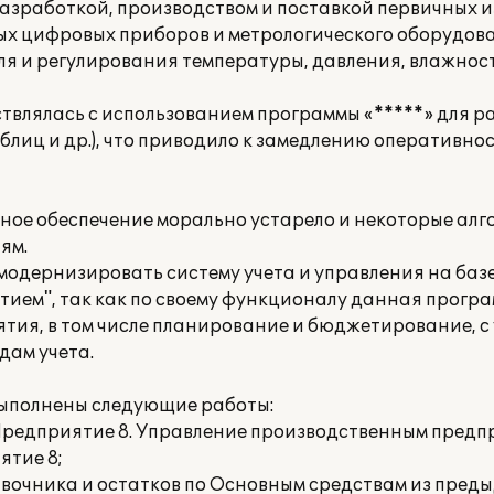
зработкой, производством и поставкой первичных 
ых цифровых приборов и метрологического оборудов
я и регулирования температуры, давления, влажност
ствлялась с использованием программы «*****» для 
аблиц и др.), что приводило к замедлению оперативно
мное обеспечение морально устарело и некоторые алг
ям.
одернизировать систему учета и управления на базе
ием", так как по своему функционалу данная програ
ятия, в том числе планирование и бюджетирование, с
дам учета.
ыполнены следующие работы:
:Предприятие 8. Управление производственным предп
ятие 8;
авочника и остатков по Основным средствам из пред