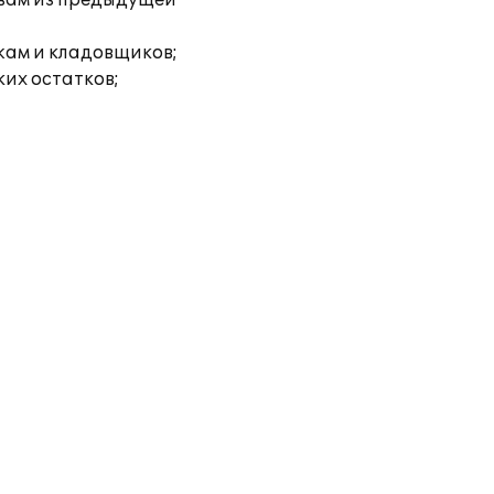
твам из предыдущей
жам и кладовщиков;
их остатков;