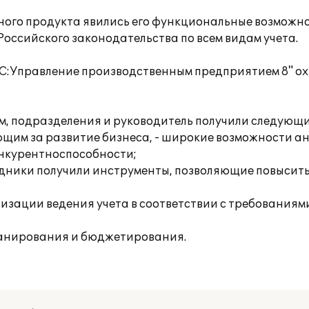
го продукта явились его функциональные возможнос
оссийского законодательства по всем видам учета.
1С:Управление производственным предприятием 8" ох
м, подразделения и руководитель получили следующ
ющим за развитие бизнеса, - широкие возможности а
онкурентноспособности;
удники получили инструменты, позволяющие повысит
тизации ведения учета в соответствии с требованиям
ланирования и бюджетирования.