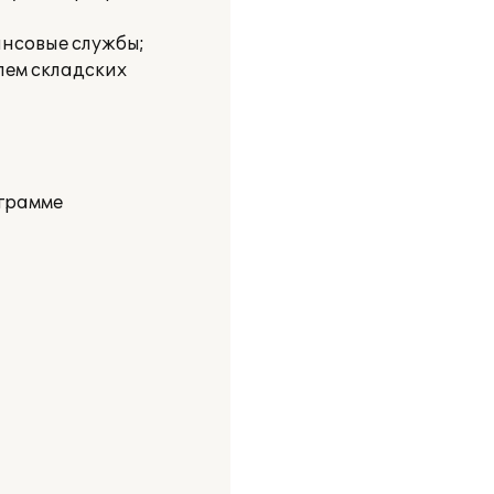
ансовые службы;
лем складских
ограмме