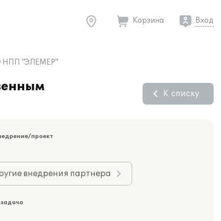
Корзина
Вход
О НПП "ЭЛЕМЕР"
венным
К списку
недрение/проект
ругие внедрения партнера
 задача