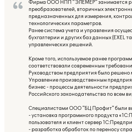
Фирма ООО НПП " ЭЛЕМЕР" занимается ра
преобразователей, вторичных электронн
предназначенных для измерения, контрол
технологических параметров.
Ранее система учета и управления осуще
бухгалтерии и других баз данных (EXEL т
управленческих решений.
Кроме того, используемое ранее програм
соответствовали современным требовани
Руководством предприятия было решено м
Управление производственным предприят
бизнес - процессы деятельности предпри
Российского законодательства по всем ви
Специалистами ООО "БЦ Профит" были в
- установка программного продукта «1С
пользователя и клиент сервер 1С:Предпри
- разработка обработок по переносу спр