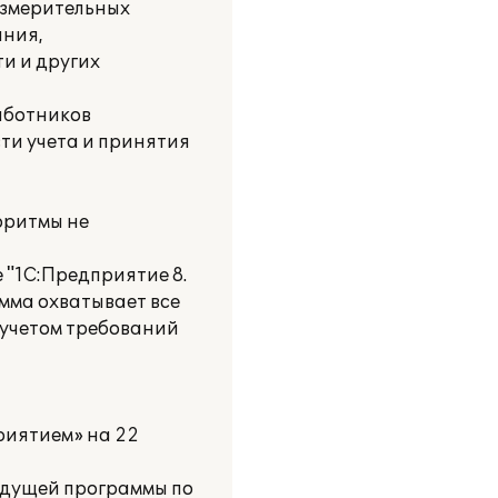
измерительных
ания,
и и других
работников
сти учета и принятия
оритмы не
 "1С:Предприятие 8.
мма охватывает все
 учетом требований
риятием» на 22
ыдущей программы по