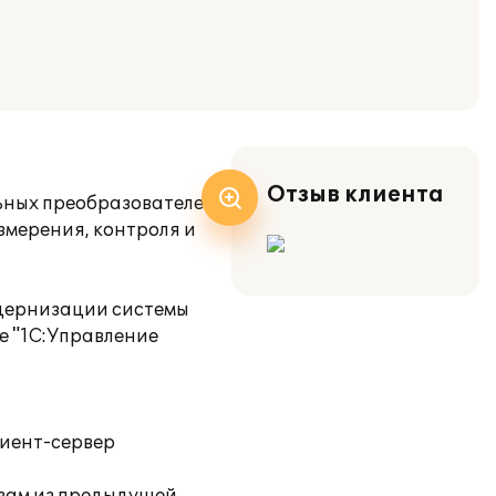
Отзыв клиента
ьных преобразователей,
змерения, контроля и
одернизации системы
е "1С:Управление
лиент-сервер