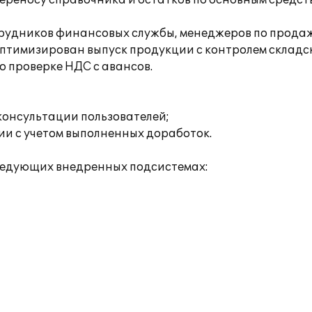
переносу справочника и остатков по основным средс
отрудников финансовых службы, менеджеров по прода
оптимизирован выпуск продукции с контролем складск
по проверке НДС с авансов.
консультации пользователей;
и с учетом выполненных доработок.
следующих внедренных подсистемах: