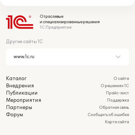
Отраслевые
и специализированные решения
1С:Предприятие
Другие сайты 1С
Каталог
О сайте
Внедрения
О решениях 1С
Публикации
Прайс-лист
Мероприятия
Поддержка
Партнеры
Обратная связь
Форум
Сообщить об ошибке
Карта сайта