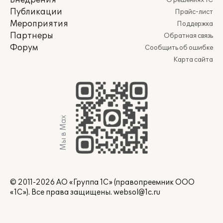
Внедрения
О решениях 1С
Публикации
Прайс-лист
Мероприятия
Поддержка
Партнеры
Обратная связь
Форум
Сообщить об ошибке
Карта сайта
Мы в Max
© 2011-2026 АО «Группа 1С» (правопреемник ООО
«1С»). Все права защищены.
websol@1c.ru