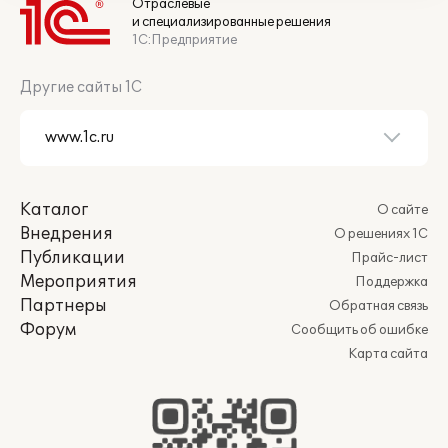
Отраслевые
и специализированные решения
1С:Предприятие
Другие сайты 1С
Каталог
О сайте
Внедрения
О решениях 1С
Публикации
Прайс-лист
Мероприятия
Поддержка
Партнеры
Обратная связь
Форум
Сообщить об ошибке
Карта сайта