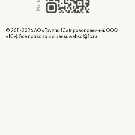
Мы в Max
© 2011-2026 АО «Группа 1С» (правопреемник ООО
«1С»). Все права защищены.
websol@1c.ru