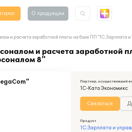
аталог
О продукции
лом и расчета заработной платы на базе ПП "1С:Зарплата и
соналом и расчета заработной п
рсоналом 8"
MegaCom"
Партнер, осуществивший в
1С-Като Экономикс
Связаться
Д
Продукт
1С:Зарплата и управ