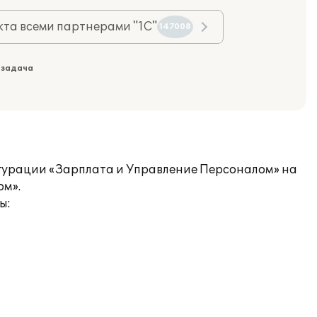
та всеми партнерами "1С"
147008
 задача
гурации «Зарплата и Управление Персоналом» на
ом».
ы: