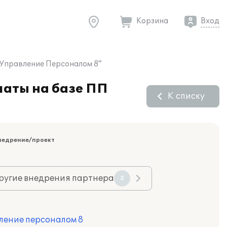
Корзина
Вход
 Управление Персоналом 8"
латы на базе ПП
К списку
недрение/проект
ругие внедрения партнера
2
ление персоналом 8