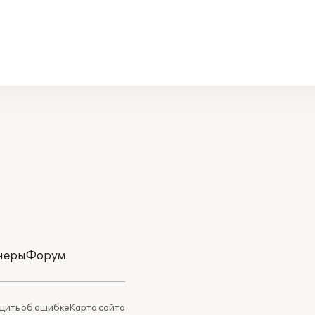
неры
Форум
ить об ошибке
Карта сайта