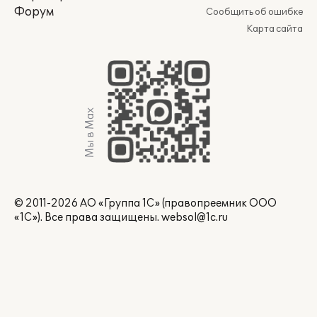
Форум
Сообщить об ошибке
Карта сайта
Мы в Max
© 2011-2026 АО «Группа 1С» (правопреемник ООО
«1С»). Все права защищены.
websol@1c.ru