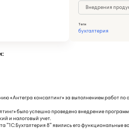
Внедрения продук
Теги
бухгалтерия
и:
нию «Антегра консалтинг» за выполнением работ по 
лтинг» было успешно проведено внедрение программн
кий и налоговый учет.
а "1С:Бухгалтерия 8" явились его функциональные 