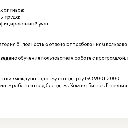
х активов;
ты труда;
ифицированный учет;
терия 8" полностью отвечают требованиям пользоват
едено обучение пользователя работе с программой, 
тствие международному стандарту ISO 9001:2000.
инг» работала под брендом «Хомнет Бизнес Решения» 