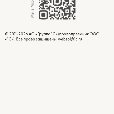
Мы в Max
© 2011-2026 АО «Группа 1С» (правопреемник ООО
«1С»). Все права защищены.
websol@1c.ru