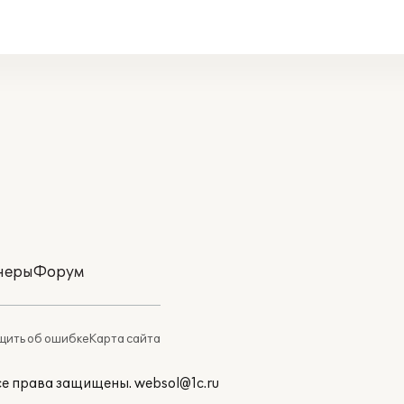
неры
Форум
ить об ошибке
Карта сайта
Все права защищены.
websol@1c.ru