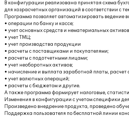
В конфигурации реализована принятая схема бухга
для хозрасчетных организаций в соответствии с т
Программа позволяет автоматизировать ведение вс
• операции по банку и кассе;
• учет основных средств и нематериальных активов
• учет ТМЦ;
• учет производства продукции
• расчеты с поставщиками и покупателями;
• расчеты с подотчетными лицами;
• учет необоротных активов;
• начисление и выплата заработной платы, расчет
• учет валютных операций;
• расчеты с бюджетом и другие.
А также программа формирует налоговые, статисти
Изменения в конфигурации с учетом специфики де
Произведено внедрение продукта, проведено обуч
Поддержка пользователя по бесплатной линии кон