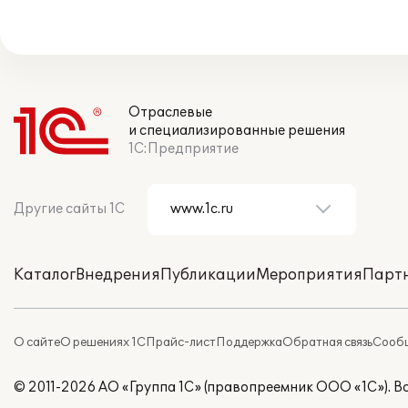
Отраслевые
и специализированные решения
1С:Предприятие
Другие сайты 1С
Каталог
Внедрения
Публикации
Мероприятия
Парт
О сайте
О решениях 1С
Прайс-лист
Поддержка
Обратная связь
Сообщ
© 2011-2026 АО «Группа 1С» (правопреемник ООО «1С»). 