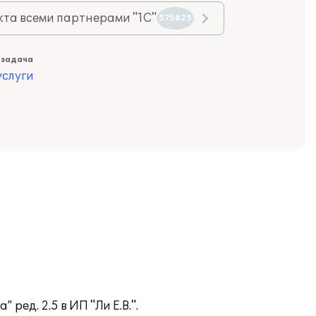
та всеми партнерами "1С"
575825
 задача
слуги
ед. 2.5 в ИП "Ли Е.В.".