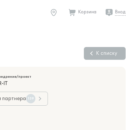
Корзина
Вход
К списку
недрение/проект
-IT
я партнера
139