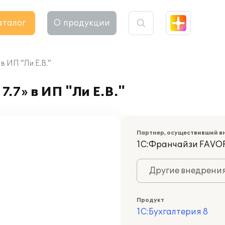
аталог
О продукции
в ИП "Ли Е.В."
.7» в ИП "Ли Е.В."
Партнер, осуществивший в
1С:Франчайзи FAVOR
Другие внедрени
Продукт
1С:Бухгалтерия 8