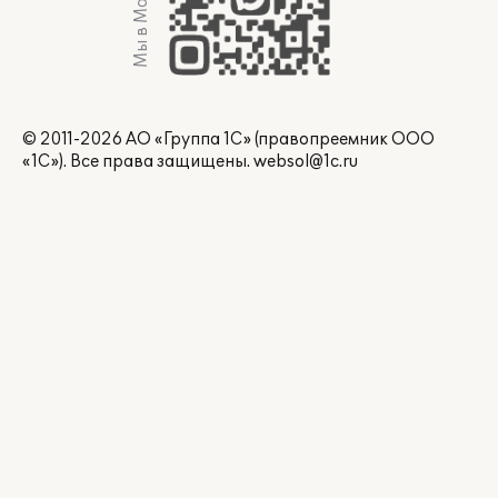
Мы в Max
© 2011-2026 АО «Группа 1С» (правопреемник ООО
«1С»). Все права защищены.
websol@1c.ru