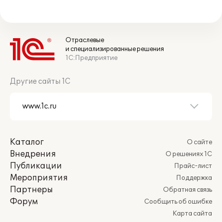
Отраслевые
и специализированные решения
1С:Предприятие
Другие сайты 1С
Каталог
О сайте
Внедрения
О решениях 1С
Публикации
Прайс-лист
Мероприятия
Поддержка
Партнеры
Обратная связь
Форум
Сообщить об ошибке
Карта сайта