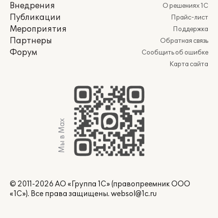
Внедрения
О решениях 1С
Публикации
Прайс-лист
Мероприятия
Поддержка
Партнеры
Обратная связь
Форум
Сообщить об ошибке
Карта сайта
Мы в Max
© 2011-2026 АО «Группа 1С» (правопреемник ООО
«1С»). Все права защищены.
websol@1c.ru