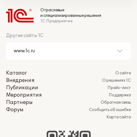
Отраслевые
и специализированные решения
1С:Предприятие
Другие сайты 1С
Каталог
О сайте
Внедрения
О решениях 1С
Публикации
Прайс-лист
Мероприятия
Поддержка
Партнеры
Обратная связь
Форум
Сообщить об ошибке
Карта сайта