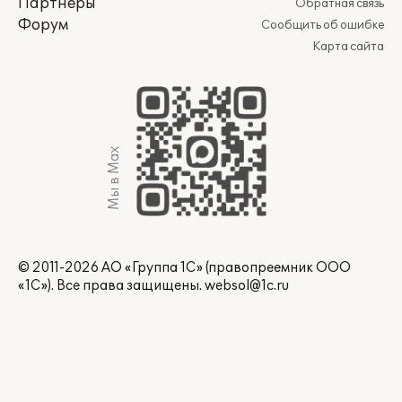
Партнеры
Обратная связь
Форум
Сообщить об ошибке
Карта сайта
Мы в Max
© 2011-2026 АО «Группа 1С» (правопреемник ООО
«1С»). Все права защищены.
websol@1c.ru