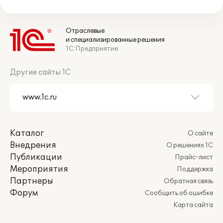
Отраслевые
и специализированные решения
1С:Предприятие
Другие сайты 1С
Каталог
О сайте
Внедрения
О решениях 1С
Публикации
Прайс-лист
Мероприятия
Поддержка
Партнеры
Обратная связь
Форум
Сообщить об ошибке
Карта сайта