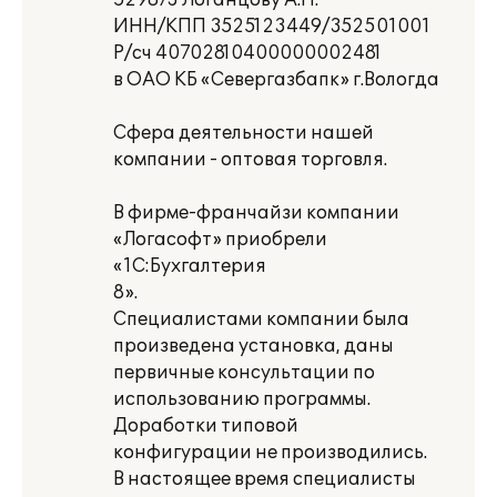
529873 Логанцову А.П.
ИНН/КПП 3525123449/352501001
Р/сч 40702810400000002481
в ОАО КБ «Севергазбапк» г.Вологда
Сфера деятельности нашей
компании - оптовая торговля.
В фирме-франчайзи компании
«Логасофт» приобрели
«1С:Бухгалтерия
8».
Специалистами компании была
произведена установка, даны
первичные консультации по
использованию программы.
Доработки типовой
конфигурации не производились.
В настоящее время специалисты