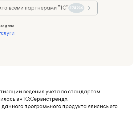
та всеми партнерами "1С"
575930
 задача
слуги
атизации ведения учета по стандартам
илась в «1С:Cервистренд».
а данного программного продукта явились его