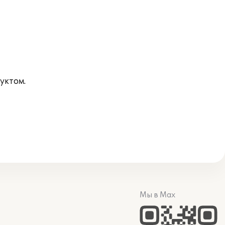
уктом.
Мы в Max