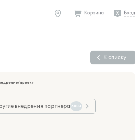
Корзина
Вход
К списку
недрение/проект
ругие внедрения партнера
6003