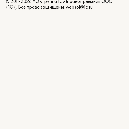
© 2011-2026 АО «Группа 1С» (правопреемник ООО
«1С»). Все права защищены.
websol@1c.ru