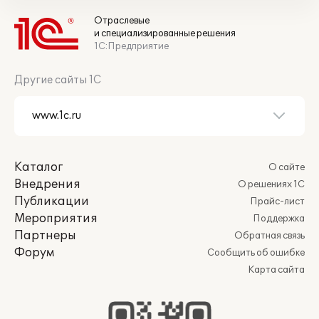
Отраслевые
и специализированные решения
1С:Предприятие
Другие сайты 1С
Каталог
О сайте
Внедрения
О решениях 1С
Публикации
Прайс-лист
Мероприятия
Поддержка
Партнеры
Обратная связь
Форум
Сообщить об ошибке
Карта сайта