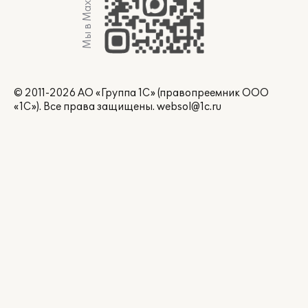
Мы в Max
© 2011-2026 АО «Группа 1С» (правопреемник ООО
«1С»). Все права защищены.
websol@1c.ru