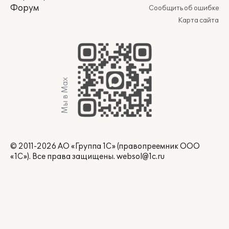
Форум
Сообщить об ошибке
Карта сайта
Мы в Max
© 2011-2026 АО «Группа 1С» (правопреемник ООО
«1С»). Все права защищены.
websol@1c.ru