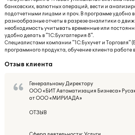
банковских, валютных операций, вести и анализир
подотчетными лицами и проч. В программе удобно в
разнообразные отчеты в разрезе аналитики о движе
необходимость учитывать временные или постоянны
удобно делать в "1С:Бухгалтерия 8".
Специалистами компании "1С:Бухучет и Торговля" 
программного продукта, обучение клиента работе в
Отзыв клиента
Генеральному Директору
ООО «БИТ Автоматизация Бизнеса» Русак
от ООО «МИРИАДА»
ОТЗЫВ
Сфера деятельности: Услуги.