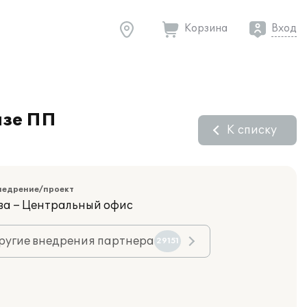
Корзина
Вход
азе ПП
К списку
недрение/проект
ва – Центральный офис
ругие внедрения партнера
29151