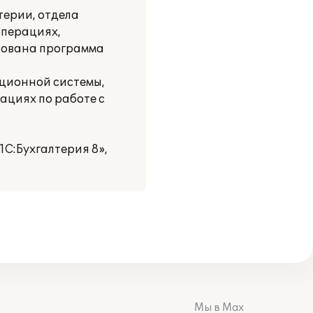
терии, отдела
операциях,
ьзована программа
ационной системы,
ациях по работе с
1С:Бухгалтерия 8»,
Мы в Max