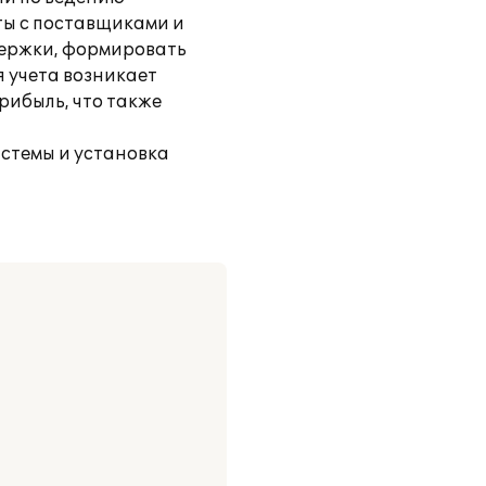
ты с поставщиками и
здержки, формировать
я учета возникает
рибыль, что также
истемы и установка