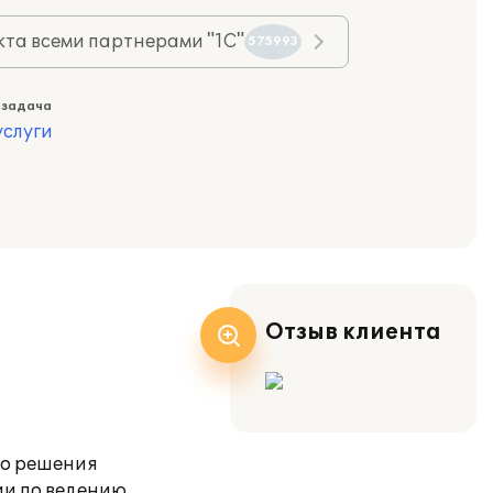
та всеми партнерами "1С"
575993
 задача
слуги
Отзыв клиента
го решения
ии по ведению