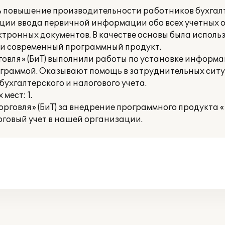
 повышение производительности работников бухгал
ации ввода первичной информации обо всех учетных 
ктронных документов. В качестве основы была испол
 и современный программный продукт.
говля» (БиТ) выполнили работы по установке информ
ограммой. Оказывают помощь в затруднительных ситу
ухгалтерского и налогового учета.
мест: 1.
рговля» (БиТ) за внедрение программного продукта «
говый учет в нашей организации.