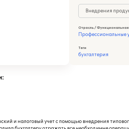
Внедрения продук
Отрасль / Функциональная
Профессиональные у
Теги
бухгалтерия
и:
ский и налоговый учет с помощью внедрения типово
зволила бухгалтеру отражать все необходимые операц