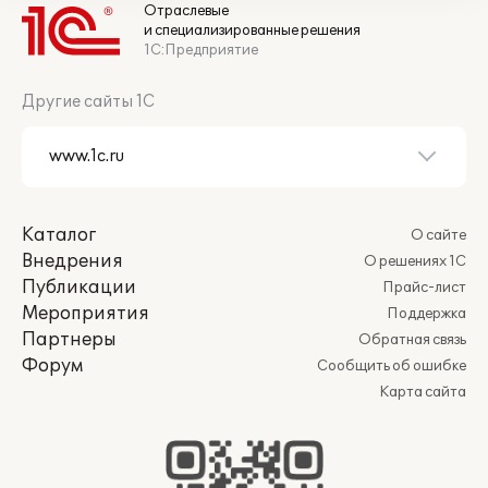
Отраслевые
и специализированные решения
1С:Предприятие
Другие сайты 1С
Каталог
О сайте
Внедрения
О решениях 1С
Публикации
Прайс-лист
Мероприятия
Поддержка
Партнеры
Обратная связь
Форум
Сообщить об ошибке
Карта сайта