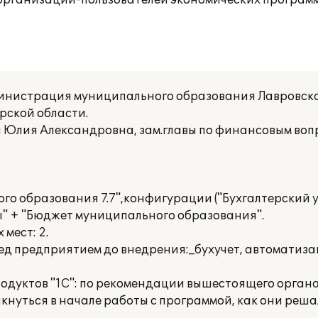
организаций-пользователей экономических програм
инистрация муниципального образования Лавровско
рской области.
 Юлия Александровна, зам.главы по финансовым воп
о образования 7.7",конфигурации ("Бухгалтерский у
ы" + "Бюджет муниципального образования".
мест: 2.
ед предприятием до внедрения:_бухучет, автоматиз
родуктов "1С": по рекомендации вышестоящего органа
нуться в начале работы с программой, как они реша