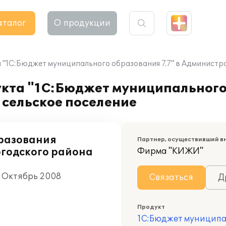
аталог
О продукции
"1С:Бюджет муниципального образования 7.7" в Администр
кта "1С:Бюджет муниципального 
сельское поселение
разования
Партнер, осуществивший в
огодского района
Фирма "КИЖИ"
, Октябрь 2008
Связаться
Д
Продукт
1С:Бюджет муниципа