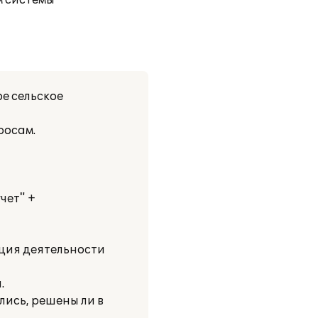
м системы
е сельское
росам.
чет" +
ация деятельности
.
лись, решены ли в