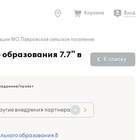
Корзина
Вход
ации МО Лавровское сельское поселение
образования 7.7" в
К списку
недрение/проект
ругие внедрения партнера
6
льного образования 8