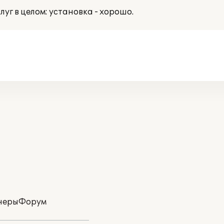
уг в целом: установка - хорошо.
неры
Форум