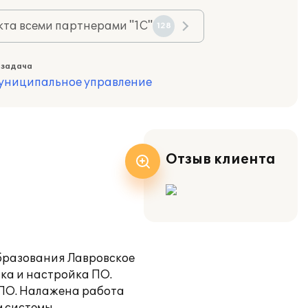
та всеми партнерами "1С"
128
 задача
муниципальное управление
Отзыв клиента
бразования Лавровское
ка и настройка ПО.
 ПО. Налажена работа